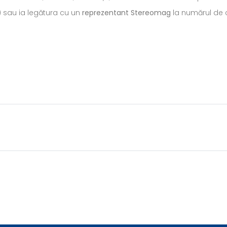
) sau ia legătura cu un
reprezentant Stereomag
la numărul de c