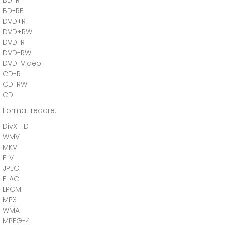
BD-R
BD-RE
DVD+R
DVD+RW
DVD-R
DVD-RW
DVD-Video
CD-R
CD-RW
CD
Format redare:
DivX HD
WMV
MKV
FLV
JPEG
FLAC
LPCM
MP3
WMA
MPEG-4