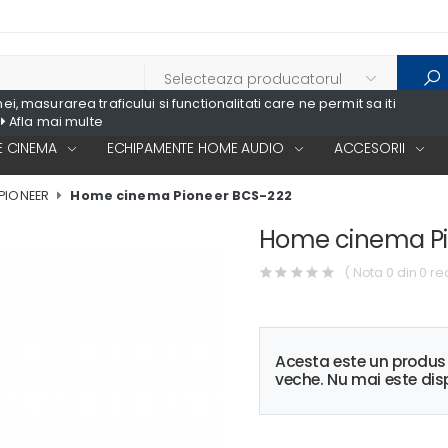
, masurarea traficului si functionalitati care ne permit sa iti
Afla mai multe
 CINEMA
ECHIPAMENTE HOME AUDIO
ACCESORII
PIONEER
Home cinema Pioneer BCS-222
Home cinema Pi
( Nota 0 din 0 re
Acesta este un produ
veche. Nu mai este disp