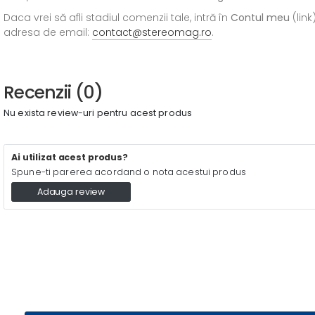
Daca vrei să afli stadiul comenzii tale, intră în
Contul meu
(link
adresa de email:
contact@stereomag.ro
.
Recenzii (0)
Nu exista review-uri pentru acest produs
Ai utilizat acest produs?
Spune-ti parerea acordand o nota acestui produs
Adauga review