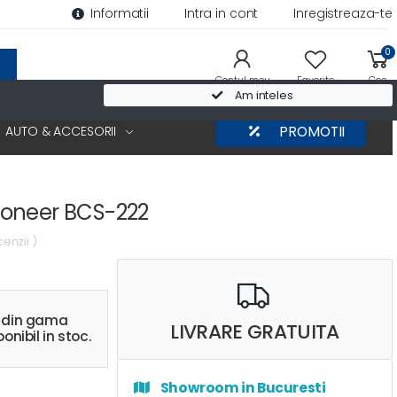
Informatii
Intra in cont
Inregistreaza-te
0
Contul meu
Favorite
Cos
Am inteles
AUTO & ACCESORII
PROMOTII
oneer BCS-222
cenzii )
s din gama
LIVRARE GRATUITA
onibil in stoc.
Showroom in Bucuresti