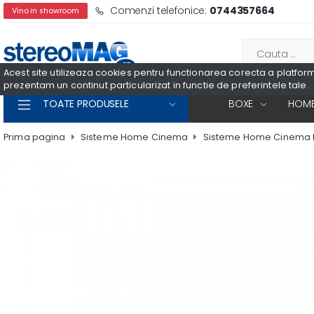
Comenzi telefonice:
0744357664
Vino in showroom
Acest site utilizeaza cookies pentru functionarea corecta a platformei
prezentam un continut particularizat in functie de preferintele tale.
TOATE PRODUSELE
BOXE
HOME
Prima pagina
Sisteme Home Cinema
Sisteme Home Cinema 