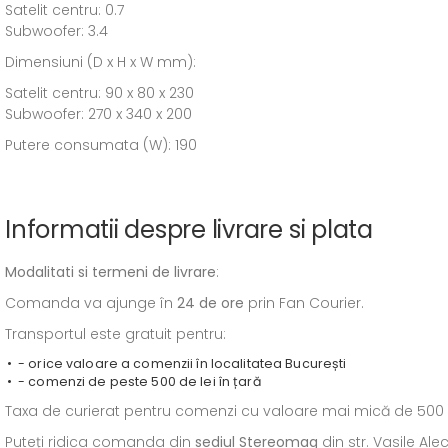
Satelit centru: 0.7
Subwoofer: 3.4
Dimensiuni (D x H x W mm):
Satelit centru: 90 x 80 x 230
Subwoofer: 270 x 340 x 200
Putere consumata (W): 190
Informatii despre livrare si plata
Modalitati si termeni de livrare
:
Comanda va ajunge în
24 de ore
prin Fan Courier.
Transportul este gratuit pentru:
- orice valoare a comenzii în localitatea București
- comenzi de peste 500 de lei în țară
Taxa de curierat pentru comenzi cu valoare mai mică de 500 de l
Puteți ridica comanda din
sediul
Stereomag
din str. Vasile Al