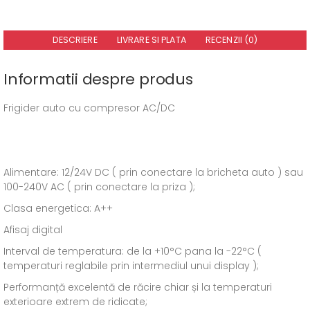
DESCRIERE
LIVRARE SI PLATA
RECENZII (0)
Informatii despre produs
Frigider auto cu compresor AC/DC
Alimentare: 12/24V DC ( prin conectare la bricheta auto ) sau
100-240V AC ( prin conectare la priza );
Clasa energetica: A++
Afisaj digital
Interval de temperatura: de la +10°C pana la -22°C (
temperaturi reglabile prin intermediul unui display );
Performanță excelentă de răcire chiar și la temperaturi
exterioare extrem de ridicate;