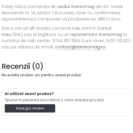
Puteți ridica comanda din
sediul
Stereomag
din str. Vasile
Alecsandri nr. 14, sector 1, București, doar cu confirmarea
reprezentantului companiei că produsele se află în stoc.
Daca vrei să afli stadiul comenzii tale, intră în
Contul
meu
(link) sau ia legătura cu un
reprezentant Stereomag
la
numărul de call-center: 0744 357 664 (Luni-Vineri: 9.00-20.00)
sau pe adresa de email:
contact@stereomag.ro
.
Recenzii (0)
Nu exista review-uri pentru acest produs
Ai utilizat acest produs?
Spune-ti parerea acordand o nota acestui produs
Adauga review