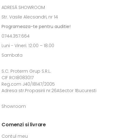
ADRESĂ SHOWROOM
Str. Vasile Alecsandri, nr 14
Programeaza-te pentru auditie!
0744.357.664
Luni - Vineri: 12:00 – 18.00
Sambata
S.C. Proterm Grup S.R.L.
CIF RO18083017
Reg.com J40/18147/2005
Adresa str.Propasirii nr.26ASector 1Bucuresti
Showroom
Comenzi si livrare
Contul meu