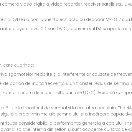
 camera video digitală, video recorder, receiver satelit sau DVD p
surround DVD la o componentă echipată cu decodor MPEG 2 sau Do
între playerul dvs. CD sau DVD și convertorul DA și apoi la ampl
, care cuprinde:
iva zgomotelor nedorite și a interferențelor cauzate de frecvenț
e de bandă de înaltă frecvență și un transfer redus de semnal 
 realizate din cupru dens de înaltă puritate (OFC). Această compo
icipă fizic la transferul de semnal și la calitatea acestuia. The 
ME asigură pierderi minime ale semnalului și o încărcare capaciti
ontribuție considerabilă la performanța generală a cablului. Th
 având izolație internă din teflon și sunt acoperite cu strat de c