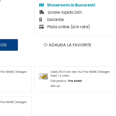
i
Showroom in Bucuresti
Livrare rapida 24h
Garantie
Plata online (si in rate)
COS
ADAUGA LA FAVORITE
 The NAME (Halogen
Cablu RCA Van den Hul The NAME (Halogen
Free) 1.2 metri
Cod produs:
The NAME
469 Lei
 The NAME (Halogen