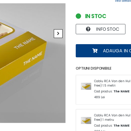
Vezi detali
IN STOC
INFO STOC
ADAUGA IN 
OPTIUNI DISPONIBILE
Cablu RCA Van den Hul
Free) 1.5 metri
Cod produs:
The NAME
489 Lei
Cablu RCA Van den Hul
Free) 1 metru
Cod produs:
The NAME