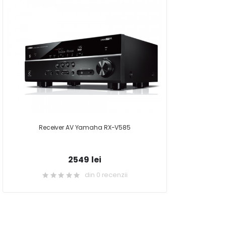
Receiver AV Yamaha RX-V585
2549 lei
din 0 recenzii