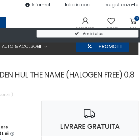
Informatii
Intra in cont
Inregistreaza-te
0
Contul meu
Favorite
Cos
Am inteles
AUTO & ACCESORII
PROMOTII
DEN HUL THE NAME (HALOGEN FREE) 0.8
cenzii )
LIVRARE GRATUITA
nare
 Lei