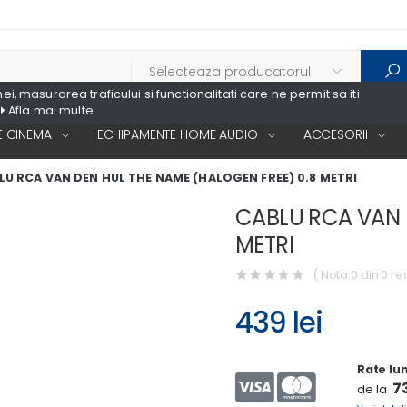
, masurarea traficului si functionalitati care ne permit sa iti
Afla mai multe
 CINEMA
ECHIPAMENTE HOME AUDIO
ACCESORII
LU RCA VAN DEN HUL THE NAME (HALOGEN FREE) 0.8 METRI
CABLU RCA VAN 
METRI
( Nota 0 din 0 re
439 lei
Rate lu
73
de la