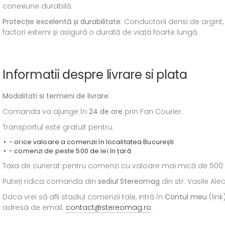
conexiune durabilă.
Protecție excelentă și durabilitate
: Conductorii densi de argint,
factori externi și asigură o durată de viață foarte lungă.
Informatii despre livrare si plata
Modalitati si termeni de livrare
:
Comanda va ajunge în
24 de ore
prin Fan Courier.
Transportul este gratuit pentru:
- orice valoare a comenzii în localitatea București
- comenzi de peste 500 de lei în țară
Taxa de curierat pentru comenzi cu valoare mai mică de 500 de l
Puteți ridica comanda din
sediul
Stereomag
din str. Vasile Al
Daca vrei să afli stadiul comenzii tale, intră în
Contul meu
(link
adresa de email:
contact@stereomag.ro
.