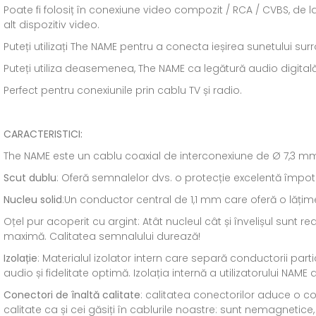
Poate fi folosiț în conexiune video compozit / RCA / CVBS, de la
alt dispozitiv video.
Puteți utilizați The NAME pentru a conecta ieșirea sunetului 
Puteți utiliza deasemenea, The NAME ca legătură audio digitală 
Perfect pentru conexiunile prin cablu TV și radio.
CARACTERISTICI:
The NAME este un cablu coaxial de interconexiune de Ø 7,3 mm
Scut dublu
: Oferă semnalelor dvs. o protecție excelentă împotr
Nucleu solid
:Un conductor central de 1,1 mm care oferă o lățim
Oțel pur acoperit cu argint: Atât nucleul cât și învelișul sunt
maximă. Calitatea semnalului durează!
Izolație
: Materialul izolator intern care separă conductorii part
audio și fidelitate optimă. Izolația internă a utilizatorului NA
Conectori de înaltă calitate
: calitatea conectorilor aduce o c
calitate ca și cei găsiți în cablurile noastre: sunt nemagnetice,