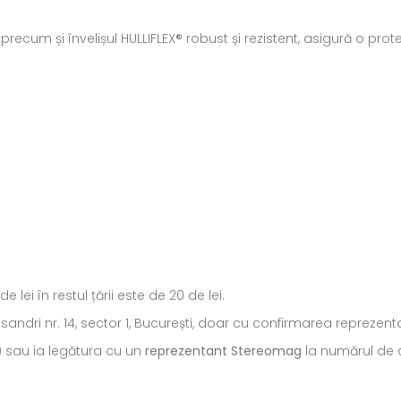
 precum și învelișul HULLIFLEX® robust și rezistent, asigură o p
ei în restul țării este de 20 de lei.
ecsandri nr. 14, sector 1, București, doar cu confirmarea repreze
) sau ia legătura cu un
reprezentant Stereomag
la numărul de c