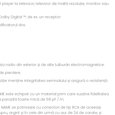
layer la televizor, televizor de înaltă rezoluție, monitor sau
lby Digital ™, de ex. un receptor.
ificatorul dvs.
a radio din exterior și de alte tulburări electromagnetice.
de pierdere.
ziție menține integritatea semnalului și asigură o rezistență
NAME este echipat cu un material prim care susține fidelitatea
vă parazită foarte mică de 59 pF / m.
e NAME se potrivește cu conectori de tip RCA de aceeași
upru, argint și în cele din urmă cu aur de 24 de carate, și