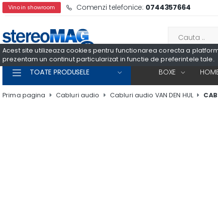
Comenzi telefonice:
0744357664
Vino in showroom
Acest site utilizeaza cookies pentru functionarea corecta a platformei
prezentam un continut particularizat in functie de preferintele tale.
TOATE PRODUSELE
BOXE
HOME
Prima pagina
Cabluri audio
Cabluri audio VAN DEN HUL
CAB