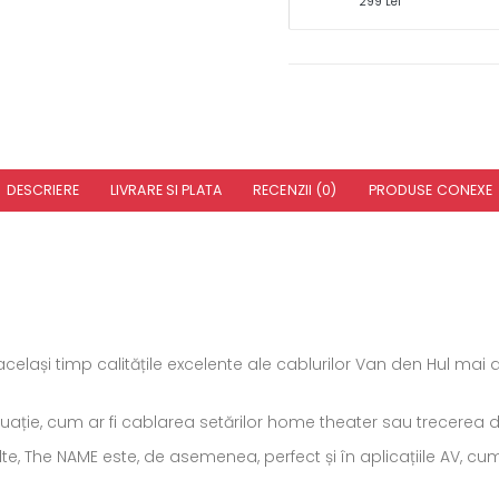
299 Lei
DESCRIERE
LIVRARE SI PLATA
RECENZII (0)
PRODUSE CONEXE
același timp calitățile excelente ale cablurilor Van den Hul mai
ituație, cum ar fi cablarea setărilor home theater sau trecerea d
e, The NAME este, de asemenea, perfect și în aplicațiile AV, cum 