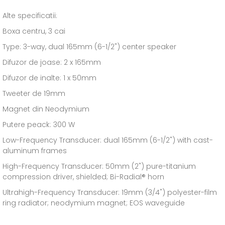
Alte specificatii:
Boxa centru, 3 cai
Type: 3-way, dual 165mm (6-1/2") center speaker
Difuzor de joase: 2 x 165mm
Difuzor de inalte: 1 x 50mm
Tweeter de 19mm
Magnet din Neodymium
Putere peack: 300 W
Low-Frequency Transducer: dual 165mm (6-1/2") with cast-
aluminum frames
High-Frequency Transducer: 50mm (2") pure-titanium
compression driver, shielded; Bi-Radial® horn
Ultrahigh-Frequency Transducer: 19mm (3/4") polyester-film
ring radiator; neodymium magnet; EOS waveguide