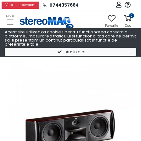
0744357664
Vino in showroom
0
MENIU
Favorite
Cos
Acest site utilizeaza cookies pentru functionarea corecta a
platformei, masurarea traficului si functionalitati care ne permit
sa iti prezentam un continut particularizat in functie de
preferintele tale.
Boxe centru
Boxe centru JBL
Am inteles