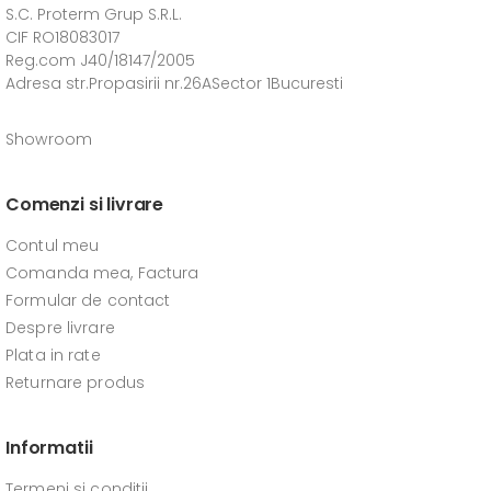
S.C. Proterm Grup S.R.L.
CIF RO18083017
Reg.com J40/18147/2005
Adresa str.Propasirii nr.26ASector 1Bucuresti
Showroom
Comenzi si livrare
Contul meu
Comanda mea, Factura
Formular de contact
Despre livrare
Plata in rate
Returnare produs
Informatii
Termeni si conditii