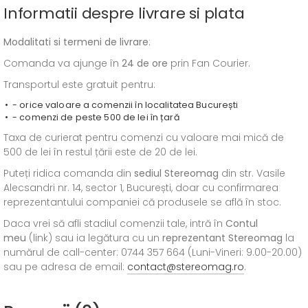
Informatii despre livrare si plata
Modalitati si termeni de livrare
:
Comanda va ajunge în
24 de ore
prin Fan Courier.
Transportul este gratuit pentru:
- orice valoare a comenzii în localitatea București
- comenzi de peste 500 de lei în țară
Taxa de curierat pentru comenzi cu valoare mai mică de
500 de lei în restul țării este de 20 de lei.
Puteți ridica comanda din
sediul
Stereomag
din str. Vasile
Alecsandri nr. 14, sector 1, București, doar cu confirmarea
reprezentantului companiei că produsele se află în stoc.
Daca vrei să afli stadiul comenzii tale, intră în
Contul
meu
(link) sau ia legătura cu un
reprezentant Stereomag
la
numărul de call-center: 0744 357 664 (Luni-Vineri: 9.00-20.00)
sau pe adresa de email:
contact@stereomag.ro
.