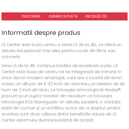
DESCRIERE
LIVRARE SI PLATA
RECENZII (0)
Informatii despre produs
LS Center este boxa centru a seriei LS de la JBL, ce oferă un
detaliu excepțional, mai ales pentru vocile din filme sau
concerte.
Seria LS de la JBL continua tradiția de excelență audio. LS
Center este boxa de centru ce se integrează de minune în
orice decor modern amenajat, care are o incintă din lemn
masiv, un difuzor de 6 1/2 inch din aluminiu, un tweeter de tip
horn de 2 inch din titan, ce folosește tehnologia Bi-Radial®,
precum și un supra-tweeter din neodium ce folosește
tehnologia EOS Waveguide. Un detaliu excelent, o claritate
ieșită din comun și un echilibru sonor de-a dreptul uimitor,
acestea sunt doar câteva dintre beneficiile aduse de LS
Center sistemului dumneavoastră de acasă.