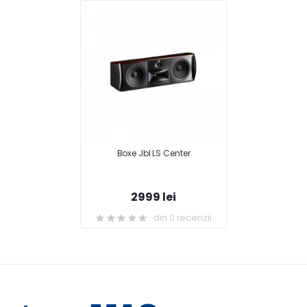
Boxe Jbl LS Center
2999 lei
din 0 recenzii