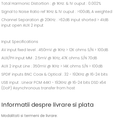
Total Harmonic Distortion : @ 1KHz: & 1V ouput : 0.002%
Signal to Noise Ratio ref 1KHz & 1V ouput : >100dB, A weighted
Channel Separation @ 20KHz : >62dB input shorted > 41dB
input open AUX 2 input
Input Specifications
AV input fixed level : 450mV @ 1KHz > 12K ohms S/N > 100dB
AUX/PH input MM : 2.5mV @ 1KHz, 47K ohms S/N 70dB
AUX 2 input Line : 350mV @ 1KHz > 14K ohms S/N > 100dB
SPDIF inputs BNC Coax & Optical : 32 - 192KHz @ 16-24 bits
USB input : Linear PCM 44K1 - 192KHz @ 16-24 bits DSD x64
(DoP) Asynchronous transfer from host
Informatii despre livrare si plata
Modalitati si termeni de livrare
: