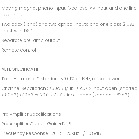
Moving magnet phono input, fixed level AV input and one line
level input
Two coax ( bnc) and two optical inputs and one class 2 USB
input with DSD
Separate pre-amp output
Remote control
ALTE SPECIFICATII:
Total Harmonic Distortion : <0.01% at 1KHz, rated power
Channel Separation : >60dB @ 1KHz AUX 2 input open (shorted
> 80dB) >40dB @ 20KHz AUX 2 input open (shorted > 63dB)
Pre Amplifier Specifications:
Pre Amplifier Ouput : Gain +12dB
Frequency Response : 20Hz - 20KHz +/- 0.5dB