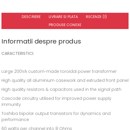
DESCRIERE
LIVRARE SI PLATA
RECENZII (1)
PRODUSE CONEXE
Informatii despre produs
CARACTERISTICI:
Large 200VA custom-made toroidal power transformer
High quality all aluminium casework and extruded front panel
High quality resistors & capacitors used in the signal path
Cascode circuitry utilised for improved power supply
immunity
Toshiba bipolar output transistors for dynamics and
performance
60 watts per channel into 8 Ohms