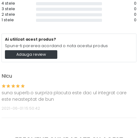
4 stele
0
3 stele
0
2 stele
0
1 stele
0
Ai utilizat acest produs?
Spune-ti parerea acordand o nota acestui produs
Adauga review
NIcu
suna superb.o surpriza placuta este dac ul integrat care
este neasteptat de bun
2021-06-01 15:50:42