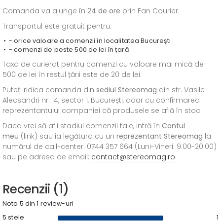
Comanda va ajunge în
24 de ore
prin Fan Courier.
Transportul este gratuit pentru:
- orice valoare a comenzii în localitatea București
- comenzi de peste 500 de lei în țară
Taxa de curierat pentru comenzi cu valoare mai mică de
500 de lei în restul țării este de 20 de lei.
Puteți ridica comanda din
sediul
Stereomag
din str. Vasile
Alecsandri nr. 14, sector 1, București, doar cu confirmarea
reprezentantului companiei că produsele se află în stoc.
Daca vrei să afli stadiul comenzii tale, intră în
Contul
meu
(link) sau ia legătura cu un
reprezentant Stereomag
la
numărul de call-center: 0744 357 664 (Luni-Vineri: 9.00-20.00)
sau pe adresa de email:
contact@stereomag.ro
.
Recenzii (1)
Nota 5 din 1 review-uri
5 stele
1