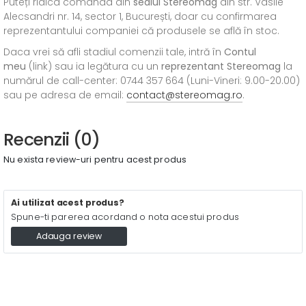
Puteți ridica comanda din
sediul
Stereomag
din str. Vasile
Alecsandri nr. 14, sector 1, București, doar cu confirmarea
reprezentantului companiei că produsele se află în stoc.
Daca vrei să afli stadiul comenzii tale, intră în
Contul
meu
(link) sau ia legătura cu un
reprezentant Stereomag
la
numărul de call-center: 0744 357 664 (Luni-Vineri: 9.00-20.00)
sau pe adresa de email:
contact@stereomag.ro
.
Recenzii (0)
Nu exista review-uri pentru acest produs
Ai utilizat acest produs?
Spune-ti parerea acordand o nota acestui produs
Adauga review