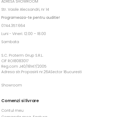
ADRESĂ SHOWROOM
Str. Vasile Alecsandri, nr 14
Programeaza-te pentru auditie!
0744.357.664
Luni - Vineri: 12:00 – 18.00
Sambata
S.C. Proterm Grup S.R.L.
CIF RO18083017
Reg.com J40/18147/2005
Adresa str.Propasirii nr.26ASector 1Bucuresti
Showroom
Comenzi si livrare
Contul meu